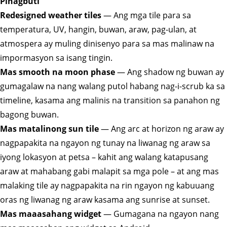
Pinagbuti
Redesigned weather tiles
— Ang mga tile para sa
temperatura, UV, hangin, buwan, araw, pag-ulan, at
atmospera ay muling dinisenyo para sa mas malinaw na
impormasyon sa isang tingin.
Mas smooth na moon phase
— Ang shadow ng buwan ay
gumagalaw na nang walang putol habang nag-i-scrub ka sa
timeline, kasama ang malinis na transition sa panahon ng
bagong buwan.
Mas matalinong sun tile
— Ang arc at horizon ng araw ay
nagpapakita na ngayon ng tunay na liwanag ng araw sa
iyong lokasyon at petsa – kahit ang walang katapusang
araw at mahabang gabi malapit sa mga pole – at ang mas
malaking tile ay nagpapakita na rin ngayon ng kabuuang
oras ng liwanag ng araw kasama ang sunrise at sunset.
Mas maaasahang widget
— Gumagana na ngayon nang