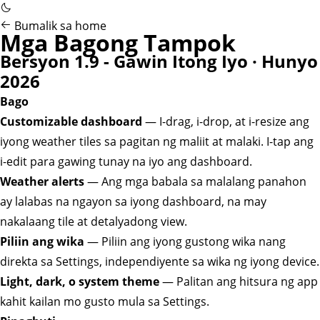
Bumalik sa home
Mga Bagong Tampok
Bersyon 1.9 - Gawin Itong Iyo · Hunyo
2026
Bago
Customizable dashboard
— I-drag, i-drop, at i-resize ang
iyong weather tiles sa pagitan ng maliit at malaki. I-tap ang
i-edit para gawing tunay na iyo ang dashboard.
Weather alerts
— Ang mga babala sa malalang panahon
ay lalabas na ngayon sa iyong dashboard, na may
nakalaang tile at detalyadong view.
Piliin ang wika
— Piliin ang iyong gustong wika nang
direkta sa Settings, independiyente sa wika ng iyong device.
Light, dark, o system theme
— Palitan ang hitsura ng app
kahit kailan mo gusto mula sa Settings.