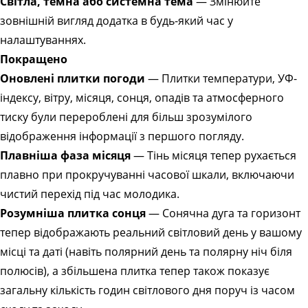
Світла, темна або системна тема
— Змінюйте
зовнішній вигляд додатка в будь-який час у
налаштуваннях.
Покращено
Оновлені плитки погоди
— Плитки температури, УФ-
індексу, вітру, місяця, сонця, опадів та атмосферного
тиску були перероблені для більш зрозумілого
відображення інформації з першого погляду.
Плавніша фаза місяця
— Тінь місяця тепер рухається
плавно при прокручуванні часової шкали, включаючи
чистий перехід під час молодика.
Розумніша плитка сонця
— Сонячна дуга та горизонт
тепер відображають реальний світловий день у вашому
місці та даті (навіть полярний день та полярну ніч біля
полюсів), а збільшена плитка тепер також показує
загальну кількість годин світлового дня поруч із часом